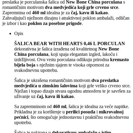
preslatka je porculanska šalica od
New Bone China porculana
s
romantičnim motivom
dva medvjedića koji grle crveno srce
.
Zapremnina od
460 ml
idealna je za
čaj, kavu ili kakao
.
Zahvaljujući nježnom dizajnu i atraktivnoj poklon ambalaži, odličan
je izbor i kao
poklon za posebne prigode
.
Opis
ŠALICA BEAR WITH HEARTS 0,46 L PORCULAN
dekorativna je šalica izrađena od kvalitetnog
New Bone
China porculana
, koji spaja elegantan izgled, lakoću i
izdržljivost. Ovu vrstu porculana odlikuju prirodna
kremasto
bijela boja
s nježnim sjajem te visoka otpornost za
svakodnevnu upotrebu.
Šalica je ukrašena romantičnim motivom
dva preslatka
medvjedića u zimskim šalovima
koji grle veliko crveno srce.
Nježan i topao dizajn stvara ugodnu atmosferu te je savršen za
uživanje uz
čaj, kavu ili kakao
.
Sa zapremninom od
460 ml
, šalica je idealna za veće napitke.
Prikladna je za korištenje u
perilici posuđa
i
mikrovalnoj
pećnici
, što omogućuje jednostavnu i praktičnu svakodnevnu
upotrebu.
Šalica je pakirana u
dekorativnu ambalažu s istim