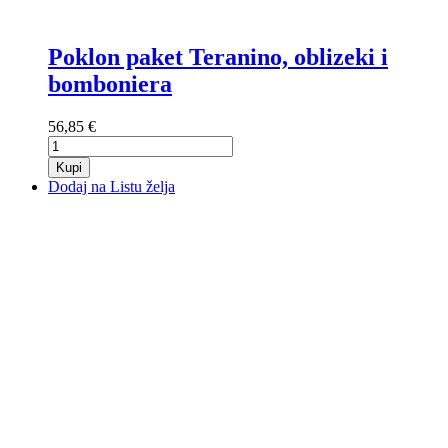
Poklon paket Teranino, oblizeki i
bomboniera
56,85 €
Kupi
Dodaj na Listu želja