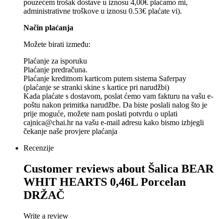
pouzećem trošak dostave u iznosu 4,00€ plaćamo mi,
administrativne troškove u iznosu 0.53€ plaćate vi).
Način plaćanja
Možete birati između:
Plaćanje za isporuku
Plaćanje predračuna.
Plaćanje kreditnom karticom putem sistema Saferpay
(plaćanje se stranki skine s kartice pri narudžbi)
Kada plaćate s dostavom, poslat ćemo vam fakturu na vašu e-
poštu nakon primitka narudžbe. Da biste poslali nalog što je
prije moguće, možete nam poslati potvrdu o uplati
cajnica@chai.hr na vašu e-mail adresu kako bismo izbjegli
čekanje naše provjere plaćanja
Recenzije
Customer reviews about
Šalica BEAR
WHIT HEARTS 0,46L Porcelan
DRŽAČ
Write a review