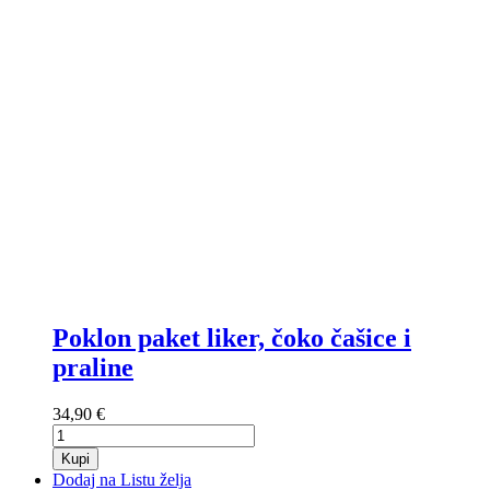
Poklon paket liker, čoko čašice i
praline
34,90 €
Kupi
Dodaj na Listu želja