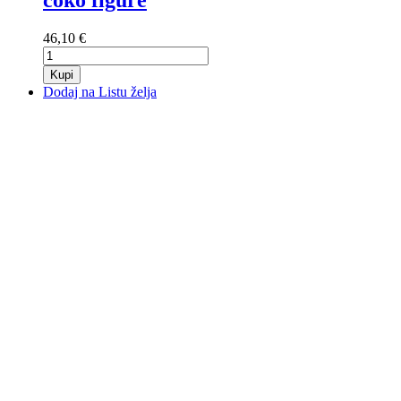
čoko figure
46,10 €
Kupi
Dodaj na Listu želja