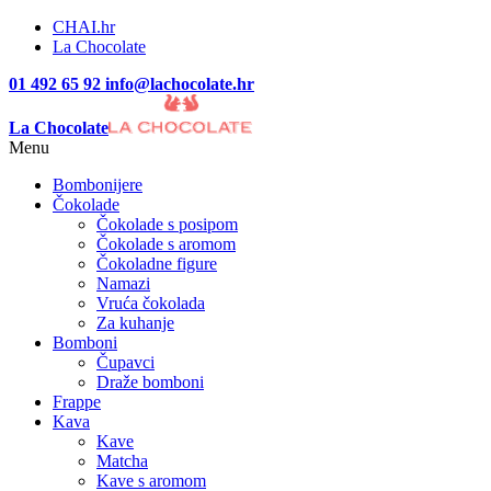
CHAI.hr
La Chocolate
01 492 65 92
info@lachocolate.hr
La Chocolate
Menu
Bombonijere
Čokolade
Čokolade s posipom
Čokolade s aromom
Čokoladne figure
Namazi
Vruća čokolada
Za kuhanje
Bomboni
Čupavci
Draže bomboni
Frappe
Kava
Kave
Matcha
Kave s aromom