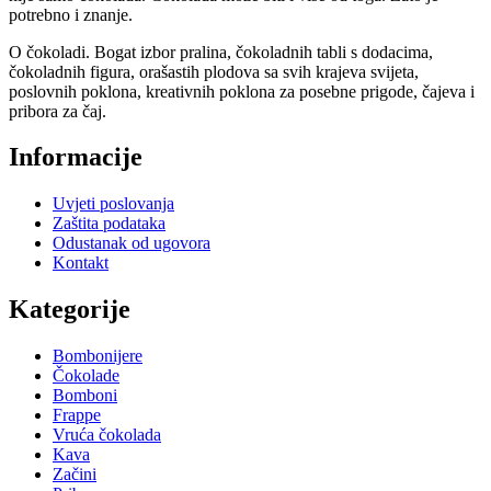
potrebno i znanje.
O čokoladi. Bogat izbor pralina, čokoladnih tabli s dodacima,
čokoladnih figura, orašastih plodova sa svih krajeva svijeta,
poslovnih poklona, kreativnih poklona za posebne prigode, čajeva i
pribora za čaj.
Informacije
Uvjeti poslovanja
Zaštita podataka
Odustanak od ugovora
Kontakt
Kategorije
Bombonijere
Čokolade
Bomboni
Frappe
Vruća čokolada
Kava
Začini