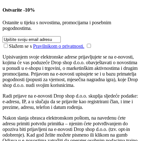
Ostvarite -10%
Ostanite u tijeku s novostima, promocijama i posebnim
pogodnostima.
Slažem se s
Pravilnikom o privatnosti.
Upisivanjem svoje elektronske adrese prijavljujete se na e-novosti,
kojima će vas poduzeće Drop shop d.o.o. obavještavati o novostima
u ponudi u e-shopu i trgovini, o marketinškim aktivnostima i drugim
promocijama. Prijavom na e-novosti upisujete se i u bazu primatelja
pogodnosti (popusti za vjernost, mjesečna nagradna igra), koje Drop
shop d.o.o. nudi svojim korisnicima.
Radi prijave na e-novosti Drop shop d.o.o. skuplja sljedeće podatke:
e-adresu, IP, a u slučaju da se prijavite kao registrirani član, i ime i
prezime, adresu, telefon i datum rođenja.
Nakon slanja obrasca elektronskom poštom, na navedenu ćete
adresu primiti potvrdu primitka – njenim ćete potvrđivanjem do
opoziva biti prijavljeni na e-novosti Drop shop d.o.o. (tzv. opt-in
odobrenje). Kad god želite možete pismeno ili klikom na gumb
Odjava u e-novostima zatražiti da operater osobnim podacima trajno