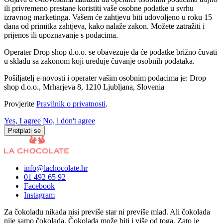
ili privremeno prestane koristiti vaše osobne podatke u svrhu
izravnog marketinga. Vašem će zahtjevu biti udovoljeno u roku 15
dana od primitka zahtjeva, kako nalaže zakon. Možete zatražiti i
prijenos ili upoznavanje s podacima.
Operater Drop shop d.o.o. se obavezuje da će podatke brižno čuvati
u skladu sa zakonom koji uređuje čuvanje osobnih podataka.
Pošiljatelj e-novosti i operater vašim osobnim podacima je: Drop
shop d.o.o., Mrharjeva 8, 1210 Ljubljana, Slovenia
Provjerite
Pravilnik o privatnosti
.
Yes, I agree
No, i don't agree
Pretplati se
info@lachocolate.hr
01 492 65 92
Facebook
Instagram
Za čokoladu nikada nisi previše star ni previše mlad. Ali čokolada
nije samo čokolada. Čokolada može biti i više od toga. Zato je