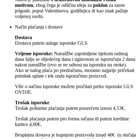
motivom
, zbog čega je odlična ideja za
poklon
za razne
prigode, poput Valentinova, godišnjica ili kao znak pažnje
voljenoj osobi.
Način plaćanja i dostave
Dostava
Dostava putem usluge isporuke GLS.
Vrijeme isporuke:
Narudžbe zaprimljene tijekom radnog
dana šalju se slijedećeg dana i uglavnom se isporučuju 2 dana
nakon narudžbe (ovo se ne odnosi na isporuku na otoke).
Ako se nalog plaća po predračunu, moramo najprije pričekati
primitak uplate i tek onda isporučimo proizvod.
Više o načinu isporuke možete pročitati preko isporuke GLS
OVDJE.
Trošak isporuke
Trošak poštarine plaćanja putem pouzećem iznosi 4,53€.
Trošak plaćanja putem pro forma računa ili putem kreditne
kartice 4,00€.
Besplatna dostava je kupnjom proizvoda iznad 40€ (u slučaju