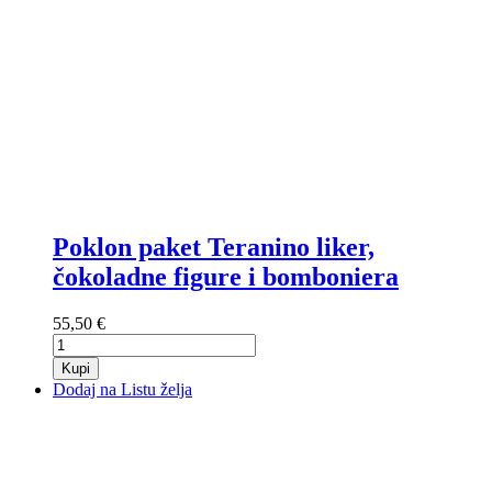
Poklon paket Teranino liker,
čokoladne figure i bomboniera
55,50 €
Kupi
Dodaj na Listu želja