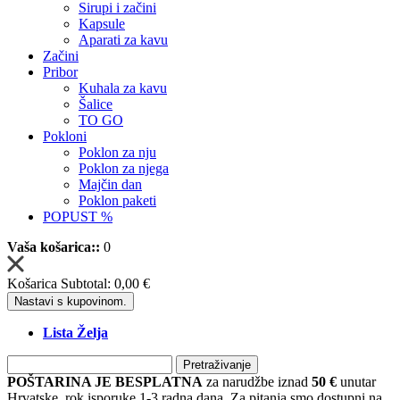
Sirupi i začini
Kapsule
Aparati za kavu
Začini
Pribor
Kuhala za kavu
Šalice
TO GO
Pokloni
Poklon za nju
Poklon za njega
Majčin dan
Poklon paketi
POPUST %
Vaša košarica::
0
Košarica Subtotal:
0,00 €
Nastavi s kupovinom.
Lista Želja
Pretraživanje
POŠTARINA JE BESPLATNA
za narudžbe iznad
50 €
unutar
Hrvatske, rok isporuke 1-3 radna dana. Za pitanja smo dostupni na