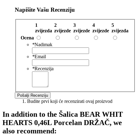
Napišite Vašu Recenziju
1
2
3
4
5
zvijezda
zvijezde
zvijezde
zvijezde
zvijezda
Ocena
*
Nadimak
*
Email
*
Recenzija
Pošalji Recenziju
Budite prvi koji će recenzirati ovaj proizvod
In addition to the
Šalica BEAR WHIT
HEARTS 0,46L Porcelan DRŽAČ
, we
also recommend: