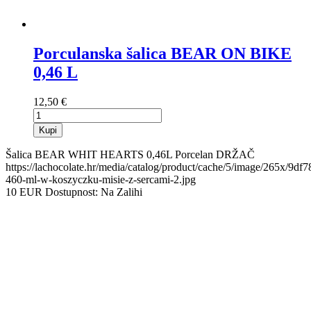
Porculanska šalica BEAR ON BIKE
0,46 L
12,50 €
Kupi
Šalica BEAR WHIT HEARTS 0,46L Porcelan DRŽAČ
https://lachocolate.hr/media/catalog/product/cache/5/image/265x/
460-ml-w-koszyczku-misie-z-sercami-2.jpg
10
EUR
Dostupnost:
Na Zalihi