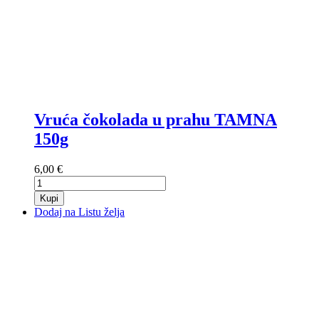
Vruća čokolada u prahu TAMNA
150g
6,00 €
Kupi
Dodaj na Listu želja