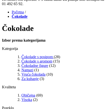
01 492 65 92.
Početna
/
Čokolade
Čokolade
Izbor prema kategorijama
Kategorija
Čokolade s posipom
(28)
Čokolade s aromom
(15)
Čokoladne figure
(12)
Namazi
(1)
Vruća čokolada
(10)
Za kuhanje
(3)
Kvaliteta
Običajna
(69)
Visoka
(2)
Poreklo