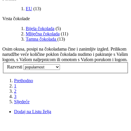
EU
(13)
Vrsta čokolade
Bijela čokolada
(5)
Mliječna čokolada
(11)
Tamna čokolada
(13)
Osim okusa, posipi na čokoladama čine i zanimljiv izgled. Prilikom
narudžbe veće količine poklon čokolada nudimo i pakiranje s Vašim
logom, s Vašom naljepnicom ili omotom s Vašom porukom i logom.
Razvrsti
Prethodno
1
2
3
Sljedeće
Dodaj na Listu želja