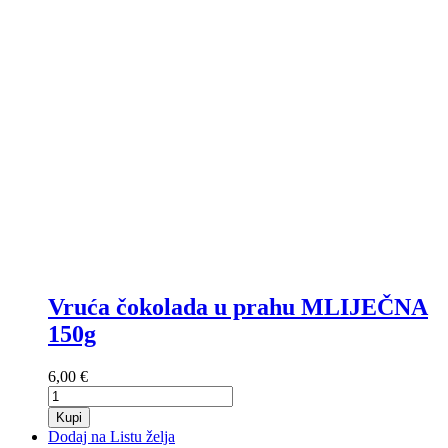
Vruća čokolada u prahu MLIJEČNA
150g
6,00 €
Kupi
Dodaj na Listu želja