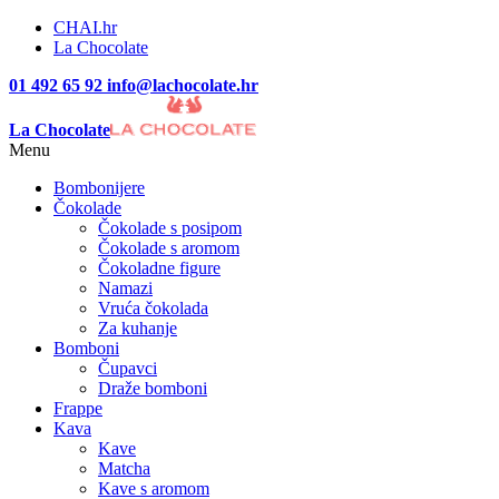
CHAI.hr
La Chocolate
01 492 65 92
info@lachocolate.hr
La Chocolate
Menu
Bombonijere
Čokolade
Čokolade s posipom
Čokolade s aromom
Čokoladne figure
Namazi
Vruća čokolada
Za kuhanje
Bomboni
Čupavci
Draže bomboni
Frappe
Kava
Kave
Matcha
Kave s aromom