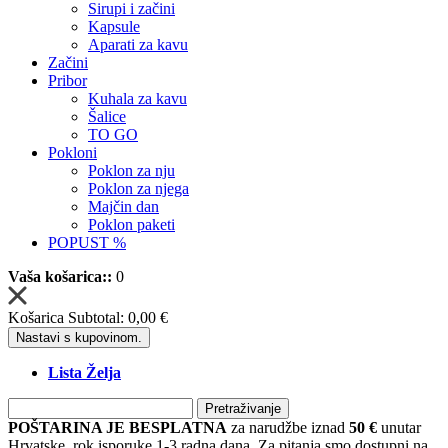
Sirupi i začini
Kapsule
Aparati za kavu
Začini
Pribor
Kuhala za kavu
Šalice
TO GO
Pokloni
Poklon za nju
Poklon za njega
Majčin dan
Poklon paketi
POPUST %
Vaša košarica::
0
Košarica Subtotal:
0,00 €
Nastavi s kupovinom.
Lista Želja
Pretraživanje
POŠTARINA JE BESPLATNA
za narudžbe iznad
50 €
unutar
Hrvatske, rok isporuke 1-3 radna dana. Za pitanja smo dostupni na