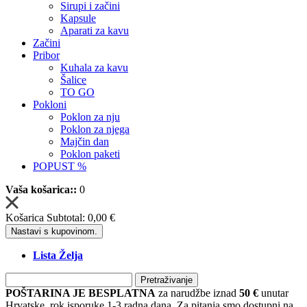
Sirupi i začini
Kapsule
Aparati za kavu
Začini
Pribor
Kuhala za kavu
Šalice
TO GO
Pokloni
Poklon za nju
Poklon za njega
Majčin dan
Poklon paketi
POPUST %
Vaša košarica::
0
Košarica Subtotal:
0,00 €
Nastavi s kupovinom.
Lista Želja
Pretraživanje
POŠTARINA JE BESPLATNA
za narudžbe iznad
50 €
unutar
Hrvatske, rok isporuke 1-3 radna dana. Za pitanja smo dostupni na