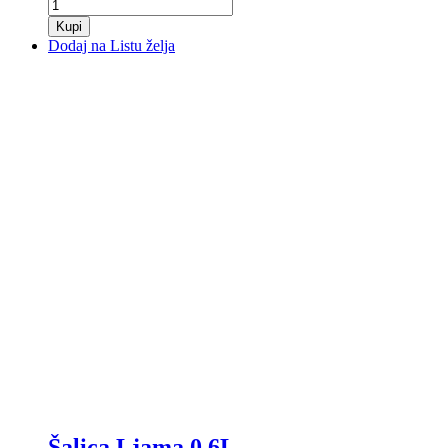
Kupi
Dodaj na Listu želja
Šalica Ljama 0,6L