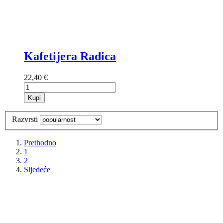
Kafetijera Radica
22,40 €
Kupi
Razvrsti
Prethodno
1
2
Sljedeće