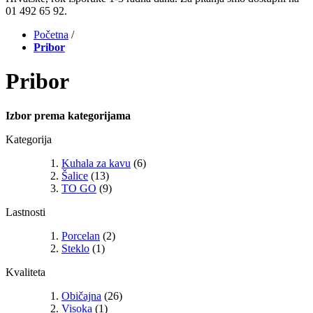
01 492 65 92.
Početna
/
Pribor
Pribor
Izbor prema kategorijama
Kategorija
Kuhala za kavu
(6)
Šalice
(13)
TO GO
(9)
Lastnosti
Porcelan
(2)
Steklo
(1)
Kvaliteta
Običajna
(26)
Visoka
(1)