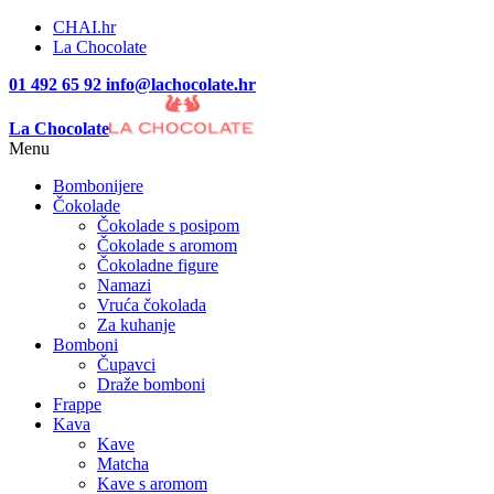
CHAI.hr
La Chocolate
01 492 65 92
info@lachocolate.hr
La Chocolate
Menu
Bombonijere
Čokolade
Čokolade s posipom
Čokolade s aromom
Čokoladne figure
Namazi
Vruća čokolada
Za kuhanje
Bomboni
Čupavci
Draže bomboni
Frappe
Kava
Kave
Matcha
Kave s aromom