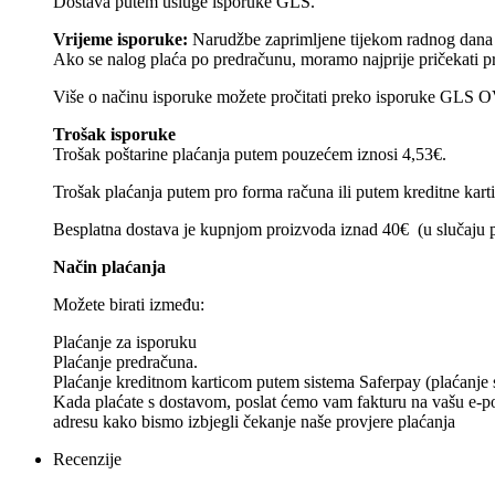
Dostava putem usluge isporuke GLS.
Vrijeme isporuke:
Narudžbe zaprimljene tijekom radnog dana š
Ako se nalog plaća po predračunu, moramo najprije pričekati pr
Više o načinu isporuke možete pročitati preko isporuke GLS
Trošak isporuke
Trošak poštarine plaćanja putem pouzećem iznosi 4,53€.
Trošak plaćanja putem pro forma računa ili putem kreditne kart
Besplatna dostava je kupnjom proizvoda iznad 40€ (u slučaju p
Način plaćanja
Možete birati između:
Plaćanje za isporuku
Plaćanje predračuna.
Plaćanje kreditnom karticom putem sistema Saferpay (plaćanje se
Kada plaćate s dostavom, poslat ćemo vam fakturu na vašu e-poš
adresu kako bismo izbjegli čekanje naše provjere plaćanja
Recenzije