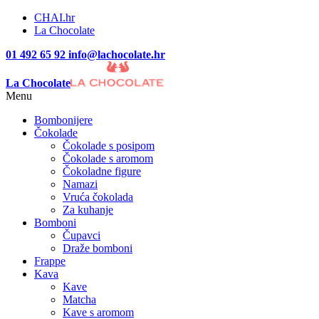
CHAI.hr
La Chocolate
01 492 65 92
info@lachocolate.hr
La Chocolate
Menu
Bombonijere
Čokolade
Čokolade s posipom
Čokolade s aromom
Čokoladne figure
Namazi
Vruća čokolada
Za kuhanje
Bomboni
Čupavci
Draže bomboni
Frappe
Kava
Kave
Matcha
Kave s aromom