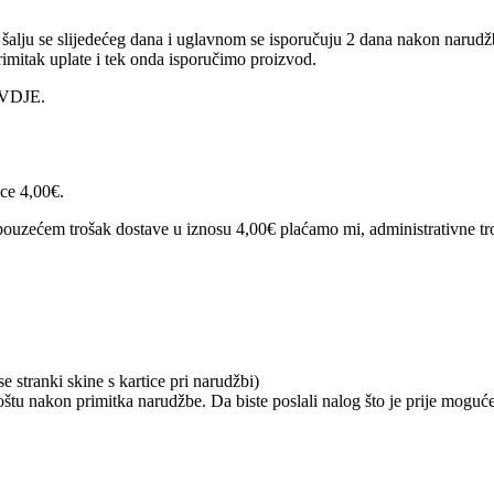
alju se slijedećeg dana i uglavnom se isporučuju 2 dana nakon narudžb
imitak uplate i tek onda isporučimo proizvod.
 OVDJE.
ice 4,00€.
ouzećem trošak dostave u iznosu 4,00€ plaćamo mi, administrativne tro
 stranki skine s kartice pri narudžbi)
tu nakon primitka narudžbe. Da biste poslali nalog što je prije moguće