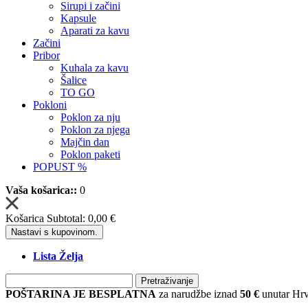
Sirupi i začini
Kapsule
Aparati za kavu
Začini
Pribor
Kuhala za kavu
Šalice
TO GO
Pokloni
Poklon za nju
Poklon za njega
Majčin dan
Poklon paketi
POPUST %
Vaša košarica::
0
Košarica Subtotal:
0,00 €
Nastavi s kupovinom.
Lista Želja
Pretraživanje
POŠTARINA JE BESPLATNA
za narudžbe iznad
50 €
unutar Hrv