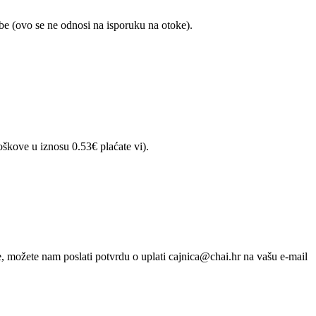
e (ovo se ne odnosi na isporuku na otoke).
škove u iznosu 0.53€ plaćate vi).
, možete nam poslati potvrdu o uplati cajnica@chai.hr na vašu e-mail