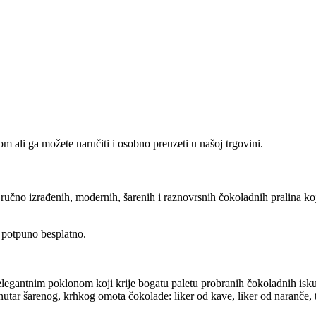
m ali ga možete naručiti i osobno preuzeti u našoj trgovini.
čno izrađenih, modernih, šarenih i raznovrsnih čokoladnih pralina koje 
 potpuno besplatno.
legantnim poklonom koji krije bogatu paletu probranih čokoladnih isku
 unutar šarenog, krhkog omota čokolade: liker od kave, liker od naranče, t