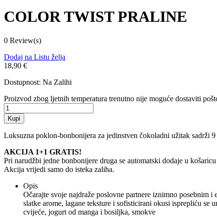
COLOR TWIST PRALINE
0 Review(s)
Dodaj na Listu želja
18,90 €
Dostupnost:
Na Zalihi
Proizvod zbog ljetnih temperatura trenutno nije moguće dostaviti pošto
Kupi
Luksuzna poklon-bonbonijera za jedinstven čokoladni užitak sadrži 9 ru
AKCIJA 1+1 GRATIS!
Pri narudžbi jedne bonbonijere druga se automatski dodaje u košaricu
Akcija vrijedi samo do isteka zaliha.
Opis
Očarajte svoje najdraže poslovne partnere iznimno posebnim i e
slatke arome, lagane teksture i sofisticirani okusi isprepliću se
cvijeće, jogurt od manga i bosiljka, smokve