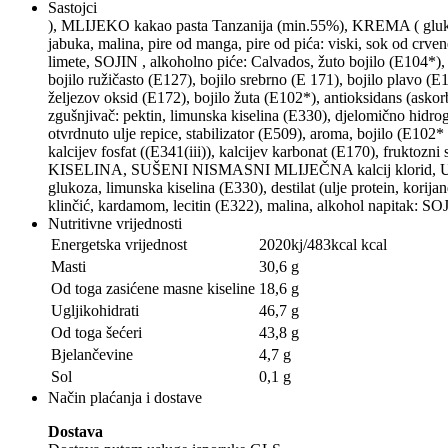
Sastojci
), MLIJEKO kakao pasta Tanzanija (min.55%), KREMA ( glukoz
jabuka, malina, pire od manga, pire od pića: viski, sok od cr
limete, SOJIN , alkoholno piće: Calvados, žuto bojilo (E104*), 
bojilo ružičasto (E127), bojilo srebrno (E 171), bojilo plavo (E
željezov oksid (E172), bojilo žuta (E102*), antioksidans (askorbin
zgušnjivač: pektin, limunska kiselina (E330), djelomično hidrog
otvrdnuto ulje repice, stabilizator (E509), aroma, bojilo (E102*
kalcijev fosfat ((E341(iii)), kalcijev karbonat (E170), frukto
KISELINA, SUŠENI NISMASNI MLIJEČNA kalcij klorid, U P
glukoza, limunska kiselina (E330), destilat (ulje protein, kori
klinčić, kardamom, lecitin (E322), malina, alkohol napitak: SOJ
Nutritivne vrijednosti
Energetska vrijednost
2020kj/483kcal kcal
Masti
30,6 g
Od toga zasićene masne kiseline
18,6 g
Ugljikohidrati
46,7 g
Od toga šećeri
43,8 g
Bjelančevine
4,7 g
Sol
0,1 g
Način plaćanja i dostave
Dostava