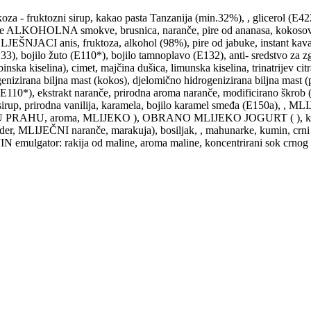
a - fruktozni sirup, kakao pasta Tanzanija (min.32%), , glicerol (
vene ALKOHOLNA smokve, brusnica, naranče, pire od ananasa, kokosovo m
LJEŠNJACI anis, fruktoza, alkohol (98%), pire od jabuke, instant kava,
133), bojilo žuto (E110*), bojilo tamnoplavo (E132), anti- sredstvo za 
ska kiselina), cimet, majčina dušica, limunska kiselina, trinatrijev citrat
enizirana biljna mast (kokos), djelomično hidrogenizirana biljna mast 
 E110*), ekstrakt naranče, prirodna aroma naranče, modificirano škrob (E
zni sirup, prirodna vanilija, karamela, bojilo karamel smeđa (E150a), 
RAHU, aroma, MLIJEKO ), OBRANO MLIJEKO JOGURT ( ), kora naran
jander, MLIJEČNI naranče, marakuja), bosiljak, , mahunarke, kumin, crn
IN emulgator: rakija od maline, aroma maline, koncentrirani sok crnog ri