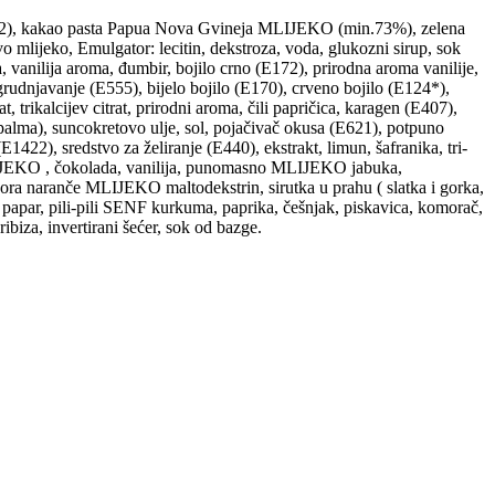
E422), kakao pasta Papua Nova Gvineja MLIJEKO (min.73%), zelena
lijeko, Emulgator: lecitin, dekstroza, voda, glukozni sirup, sok
 vanilija aroma, đumbir, bojilo crno (E172), prirodna aroma vanilije,
zgrudnjavanje (E555), bijelo bojilo (E170), crveno bojilo (E124*),
, trikalcijev citrat, prirodni aroma, čili papričica, karagen (E407),
(palma), suncokretovo ulje, sol, pojačivač okusa (E621), potpuno
1422), sredstvo za želiranje (E440), ekstrakt, limun, šafranika, tri-
, MLIJEKO , čokolada, vanilija, punomasno MLIJEKO jabuka,
če MLIJEKO maltodekstrin, sirutka u prahu ( slatka i gorka,
i papar, pili-pili SENF kurkuma, paprika, češnjak, piskavica, komorač,
biza, invertirani šećer, sok od bazge.