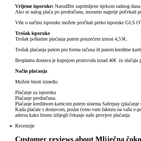
Vrijeme isporuke:
Narudžbe zaprimljene tijekom radnog dana š
Ako se nalog plaća po predračunu, moramo najprije pričekati pr
Više o načinu isporuke možete pročitati preko isporuke GLS
Trošak isporuke
Trošak poštarine plaćanja putem pouzećem iznosi 4,53€.
Trošak plaćanja putem pro forma računa ili putem kreditne kart
Besplatna dostava je kupnjom proizvoda iznad 40€ (u slučaju p
Način plaćanja
Možete birati između:
Plaćanje za isporuku
Plaćanje predračuna.
Plaćanje kreditnom karticom putem sistema Saferpay (plaćanje se
Kada plaćate s dostavom, poslat ćemo vam fakturu na vašu e-poš
adresu kako bismo izbjegli čekanje naše provjere plaćanja
Recenzije
Customer reviews about
Mliječna čo