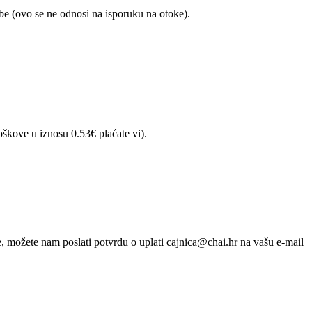
e (ovo se ne odnosi na isporuku na otoke).
škove u iznosu 0.53€ plaćate vi).
, možete nam poslati potvrdu o uplati cajnica@chai.hr na vašu e-mail