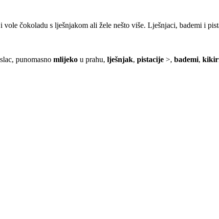
 vole čokoladu s lješnjakom ali žele nešto više. Lješnjaci, bademi i pis
aslac, punomasno
mlijeko
u prahu,
lješnjak
,
pistacije
>,
bademi
,
kikir