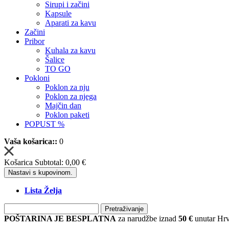
Sirupi i začini
Kapsule
Aparati za kavu
Začini
Pribor
Kuhala za kavu
Šalice
TO GO
Pokloni
Poklon za nju
Poklon za njega
Majčin dan
Poklon paketi
POPUST %
Vaša košarica::
0
Košarica Subtotal:
0,00 €
Nastavi s kupovinom.
Lista Želja
Pretraživanje
POŠTARINA JE BESPLATNA
za narudžbe iznad
50 €
unutar Hrv