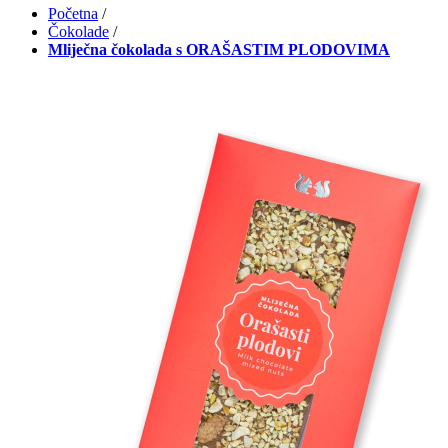
Početna
/
Čokolade
/
Mliječna čokolada s ORAŠASTIM PLODOVIMA