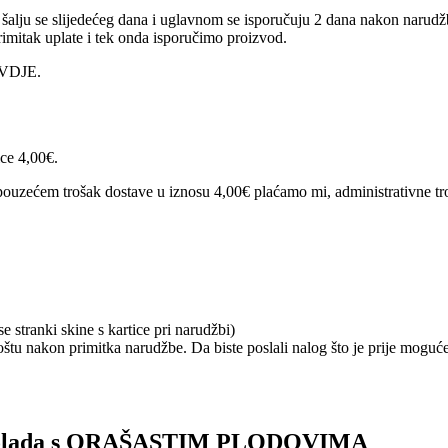
alju se slijedećeg dana i uglavnom se isporučuju 2 dana nakon narudžb
imitak uplate i tek onda isporučimo proizvod.
 OVDJE.
ice 4,00€.
ouzećem trošak dostave u iznosu 4,00€ plaćamo mi, administrativne tro
 stranki skine s kartice pri narudžbi)
tu nakon primitka narudžbe. Da biste poslali nalog što je prije moguće
kolada s ORAŠASTIM PLODOVIMA