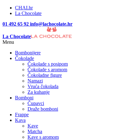
CHAI.hr
La Chocolate
01 492 65 92
info@lachocolate.hr
La Chocolate
Menu
Bombonijere
Čokolade
Čokolade s posipom
Čokolade s aromom
Čokoladne figure
Namazi
Vruća čokolada
Za kuhanje
Bomboni
Čupavci
Draže bomboni
Frappe
Kava
Kave
Matcha
Kave s aromom