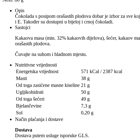
Opis
Čokolada s posipom orašastih plodova dobar je izbor za sve koji
i E. Također su dostupni u bijeloj i crnoj čokoladi.
Sastojci
Kakaova masa (min. 32% kakaovih dijelova), šećer, kakaov m
orašastih plodova.
Čuvajte na suhom i hladnom mjestu.
Nutritivne vrijednosti
Energetska vrijednost
571 kCal / 2387 kcal
Masti
38 g
Od toga zasićene masne kiseline
21 g
Ugljikohidrati
50 g
Od toga šećeri
49 g
Bjelančevine
7,3 g
Sol
0,20 g
Način plaćanja i dostave
Dostava
Dostava putem usluge isporuke GLS.