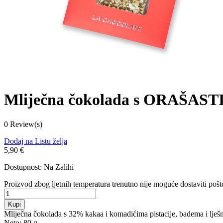
Mliječna čokolada s ORAŠA
0 Review(s)
Dodaj na Listu želja
5,90 €
Dostupnost:
Na Zalihi
Proizvod zbog ljetnih temperatura trenutno nije moguće dostaviti pošto
Kupi
Mliječna čokolada s 32% kakaa i komadićima pistacije, badema i lješnja
Neto:
80 g