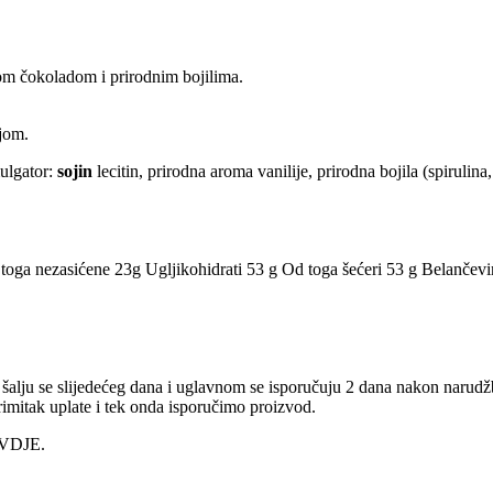
om čokoladom i prirodnim bojilima.
jom.
ulgator:
sojin
lecitin, prirodna aroma vanilije, prirodna bojila (spirulina,
oga nezasićene 23g Ugljikohidrati 53 g Od toga šećeri 53 g Belančevi
alju se slijedećeg dana i uglavnom se isporučuju 2 dana nakon narudžb
imitak uplate i tek onda isporučimo proizvod.
 OVDJE.