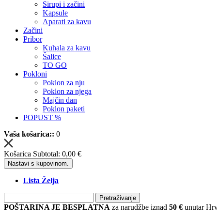
Sirupi i začini
Kapsule
Aparati za kavu
Začini
Pribor
Kuhala za kavu
Šalice
TO GO
Pokloni
Poklon za nju
Poklon za njega
Majčin dan
Poklon paketi
POPUST %
Vaša košarica::
0
Košarica Subtotal:
0,00 €
Nastavi s kupovinom.
Lista Želja
Pretraživanje
POŠTARINA JE BESPLATNA
za narudžbe iznad
50 €
unutar Hrv