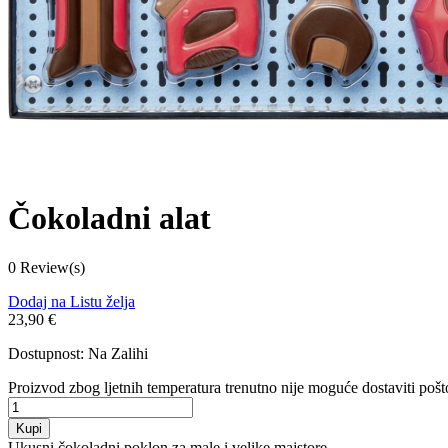
Čokoladni alat
0 Review(s)
Dodaj na Listu želja
23,90 €
Dostupnost:
Na Zalihi
Proizvod zbog ljetnih temperatura trenutno nije moguće dostaviti pošto
Kupi
Ukusni čokoladni poklon za male i velike majstore.