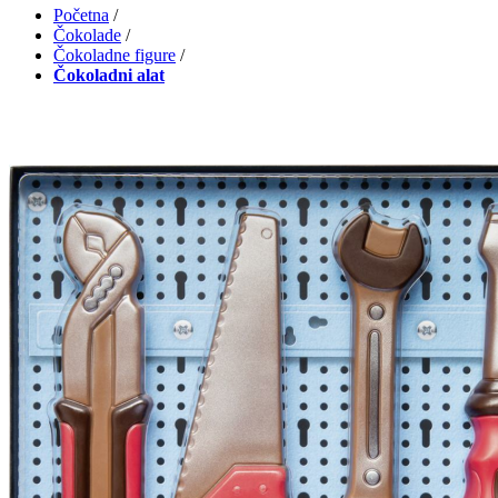
Početna
/
Čokolade
/
Čokoladne figure
/
Čokoladni alat