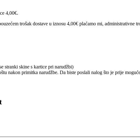
ice 4,00€.
ouzećem trošak dostave u iznosu 4,00€ plaćamo mi, administrativne tro
 stranki skine s kartice pri narudžbi)
tu nakon primitka narudžbe. Da biste poslali nalog što je prije moguće
t