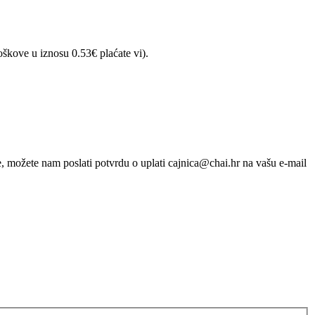
škove u iznosu 0.53€ plaćate vi).
, možete nam poslati potvrdu o uplati cajnica@chai.hr na vašu e-mail