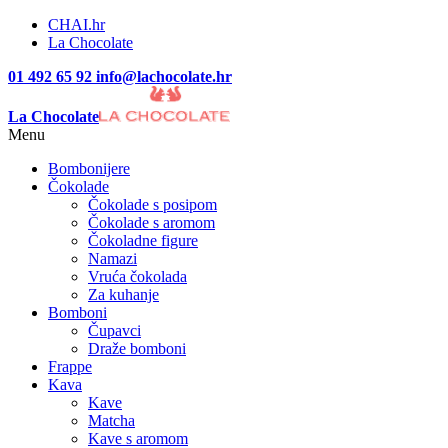
CHAI.hr
La Chocolate
01 492 65 92
info@lachocolate.hr
La Chocolate
Menu
Bombonijere
Čokolade
Čokolade s posipom
Čokolade s aromom
Čokoladne figure
Namazi
Vruća čokolada
Za kuhanje
Bomboni
Čupavci
Draže bomboni
Frappe
Kava
Kave
Matcha
Kave s aromom